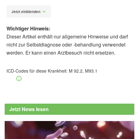
Jetzt einblenden
Wichtiger Hinweis:
Dieser Artikel enthält nur allgemeine Hinweise und darf
nicht zur Selbstdiagnose oder -behandlung verwendet
werden. Er kann einen Arztbesuch nicht ersetzen.
Dr. rer. nat. Corinna Schultheis
Barbara
Schindewolf-Lensch
ICD-Codes für diese Krankheit:
M 92.2, M93.1
Horch, Raymund E., Unglaub, Franck, Dragu,
Adrian, Kneser, Ulrich und Bach, Alexander
D.: Morbus Kienböck. Diagnostik und
Therapie der Os-lunatum-Nekrose, in: Der
Chirurg, Ausgabe 79/2008 ,
Der Chirurg
Jetzt News lesen
Lichtman, David M., Pientka, William F. und
Bain, Gregory Ian: Kienböck Disease: A New
Algorithm for the 21st Century, in: Journal of