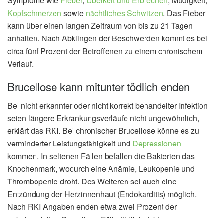
Symptome wie
Fieber
,
Übelkeit und Erbrechen
, Müdigkeit,
Kopfschmerzen
sowie
nächtliches Schwitzen
. Das Fieber
kann über einen langen Zeitraum von bis zu 21 Tagen
anhalten. Nach Abklingen der Beschwerden kommt es bei
circa fünf Prozent der Betroffenen zu einem chronischem
Verlauf.
Brucellose kann mitunter tödlich enden
Bei nicht erkannter oder nicht korrekt behandelter Infektion
seien längere Erkrankungsverläufe nicht ungewöhnlich,
erklärt das RKI. Bei chronischer Brucellose könne es zu
verminderter Leistungsfähigkeit und
Depressionen
kommen. In seltenen Fällen befallen die Bakterien das
Knochenmark, wodurch eine Anämie, Leukopenie und
Thrombopenie droht. Des Weiteren sei auch eine
Entzündung der Herzinnenhaut (Endokarditis) möglich.
Nach RKI Angaben enden etwa zwei Prozent der