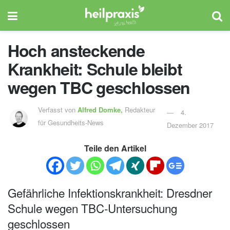
Hoch ansteckende
Krankheit: Schule bleibt
wegen TBC geschlossen
Verfasst von
Alfred Domke,
Redakteur
4.
für Gesundheits-News
Dezember 2017
Teile den Artikel
Gefährliche Infektionskrankheit: Dresdner
Schule wegen TBC-Untersuchung
geschlossen