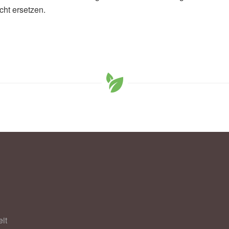
cht ersetzen.
mou, Elmira Ebrahimi, Jeanine Genkinger, et al.:
r risk: An analysis from 30 prospective studies across
 America; in: PLOS Medicine (20.05.2025),
PLOS
it