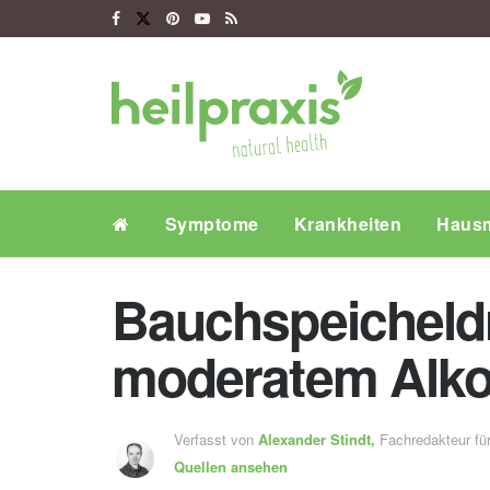
Symptome
Krankheiten
Hausm
Bauchspeicheldr
moderatem Alk
Verfasst von
Alexander Stindt,
Fachredakteur f
Quellen ansehen