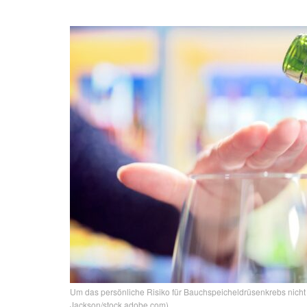
Um das persönliche Risiko für Bauchspeicheldrüsenkrebs nicht 
Jackson/stock.adobe.com)