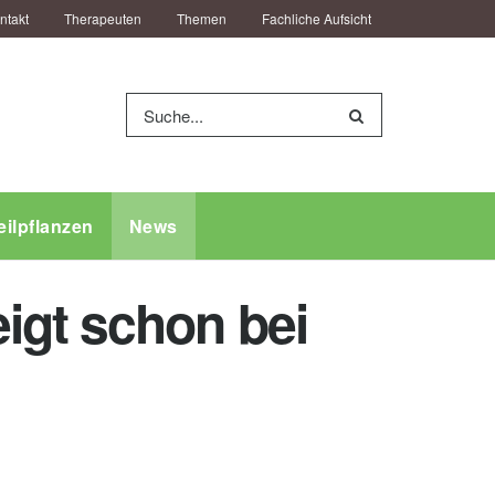
ntakt
Therapeuten
Themen
Fachliche Aufsicht
eilpflanzen
News
igt schon bei