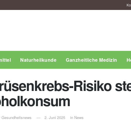
Ko
ittel
Naturheilkunde
Ganzheitliche Medizin
H
üsenkrebs-Risiko ste
oholkonsum
ür Gesundheitsnews
2. Juni 2025
in
News