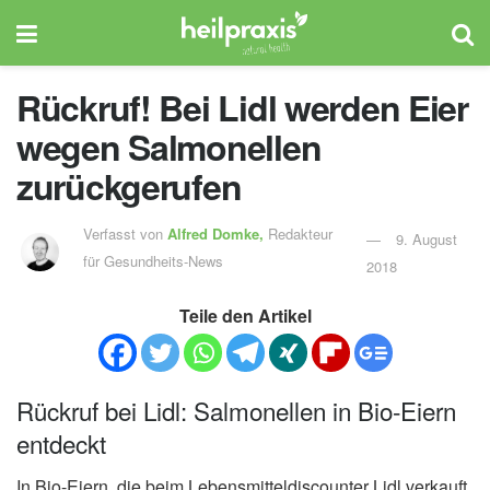
Rückruf! Bei Lidl werden Eier
wegen Salmonellen
zurückgerufen
Verfasst von
Alfred Domke,
Redakteur
9. August
für Gesundheits-News
2018
Teile den Artikel
Rückruf bei Lidl: Salmonellen in Bio-Eiern
entdeckt
In Bio-Eiern, die beim Lebensmitteldiscounter Lidl verkauft