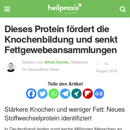
Dieses Protein fördert die
Knochenbildung und senkt
Fettgewebeansammlungen
Verfasst von
Alfred Domke,
Redakteur
14.
für Gesundheits-News
August 2018
Teile den Artikel
Stärkere Knochen und weniger Fett: Neues
Stoffwechselprotein identifiziert
In Deutschland leiden rund sechs Millionen Menschen an