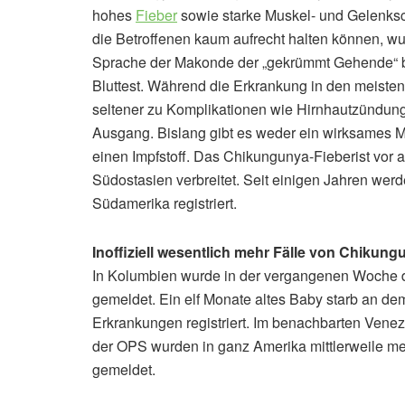
hohes
Fieber
sowie starke Muskel- und Gelenksc
die Betroffenen kaum aufrecht halten können, w
Sprache der Makonde der „gekrümmt Gehende“ bed
Bluttest. Während die Erkrankung in den meisten 
seltener zu Komplikationen wie Hirnhautzündun
Ausgang. Bislang gibt es weder ein wirksames 
einen Impfstoff. Das Chikungunya-Fieberist vor a
Südostasien verbreitet. Seit einigen Jahren wer
Südamerika registriert.
Inoffiziell wesentlich mehr Fälle von Chikung
In Kolumbien wurde in der vergangenen Woche der
gemeldet. Ein elf Monate altes Baby starb an d
Erkrankungen registriert. Im benachbarten Venezu
der OPS wurden in ganz Amerika mittlerweile m
gemeldet.