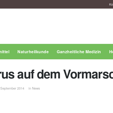
Ko
ittel
Naturheilkunde
Ganzheitliche Medizin
H
rus auf dem Vormars
 September 2014
in
News