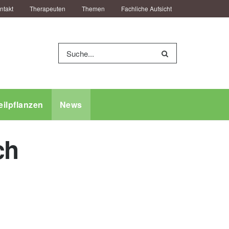
ntakt
Therapeuten
Themen
Fachliche Aufsicht
eilpflanzen
News
ch