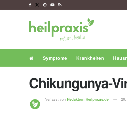
Symptome
Krankheiten
Hausm
Chikungunya-Vi
Verfasst von
Redaktion Heilpraxis.de
29.