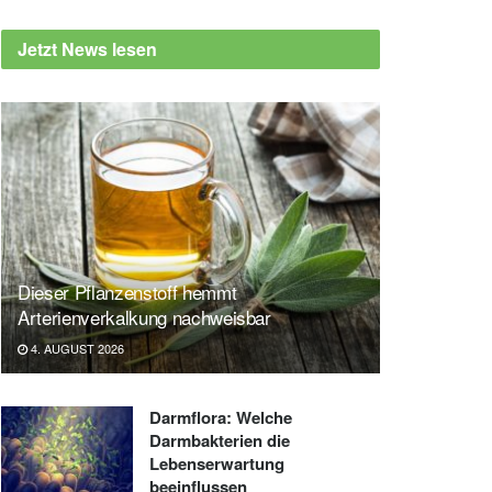
Jetzt News lesen
Dieser Pflanzenstoff hemmt
Arterienverkalkung nachweisbar
4. AUGUST 2026
Darmflora: Welche
Darmbakterien die
Lebenserwartung
beeinflussen