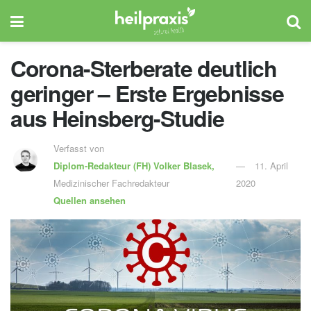
Corona-Sterberate deutlich
geringer – Erste Ergebnisse
aus Heinsberg-Studie
Verfasst von
Diplom-Redakteur (FH)
Volker Blasek,
11. April
Medizinischer Fachredakteur
2020
Quellen ansehen