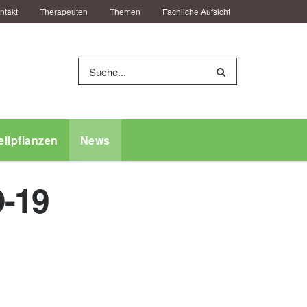
ntakt
Therapeuten
Themen
Fachliche Aufsicht
eilpflanzen
News
D-19