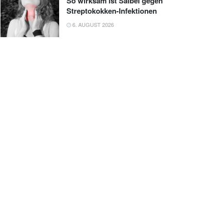
So wirksam ist Salbei gegen
Streptokokken-Infektionen
6. AUGUST 2026