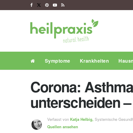
Symptome
Krankheiten
Hausm
Corona: Asthma,
unterscheiden – 
Verfasst von
Katja Helbig,
Systemische Gesundh
Quellen ansehen