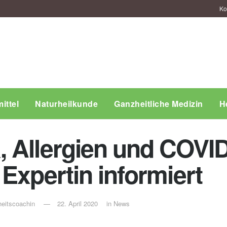
Ko
ittel
Naturheilkunde
Ganzheitliche Medizin
H
 Allergien und COVI
Expertin informiert
eitscoachin
22. April 2020
in
News