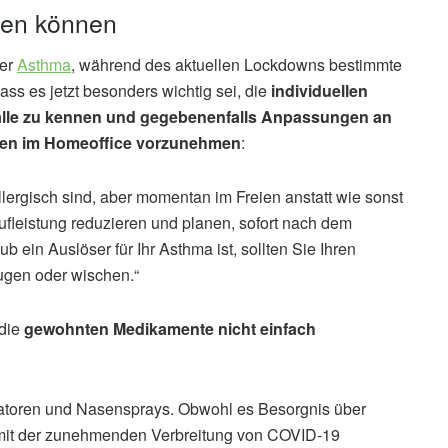
lfen können
der
Asthma
, während des aktuellen Lockdowns bestimmte
ss es jetzt besonders wichtig sei, die
individuellen
älle zu kennen und gegebenenfalls Anpassungen an
iten im Homeoffice vorzunehmen
:
ergisch sind, aber momentan im Freien anstatt wie sonst
aufleistung reduzieren und planen, sofort nach dem
 ein Auslöser für Ihr Asthma ist, sollten Sie Ihren
ugen oder wischen.“
 die
gewohnten Medikamente nicht einfach
latoren und Nasensprays. Obwohl es Besorgnis über
it der zunehmenden Verbreitung von COVID-19