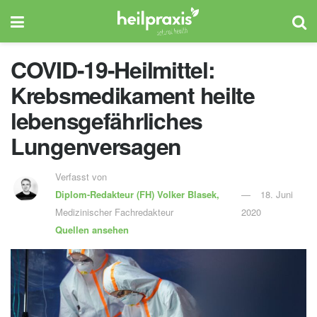
COVID-19-Heilmittel:
Krebsmedikament heilte
lebensgefährliches
Lungenversagen
Verfasst von
Diplom-Redakteur (FH)
Volker Blasek,
18. Juni
Medizinischer Fachredakteur
2020
Quellen ansehen