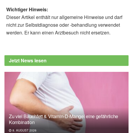
Wichtiger Hinweis:
Dieser Artikel enthält nur allgemeine Hinweise und darf
nicht zur Selbstdiagnose oder -behandlung verwendet
werden. Er kann einen Arztbesuch nicht ersetzen.
Diplom-Redakteur (FH) Volker Blasek
Andreas Neubauer, Thomas Wiesmann,
Claus F. Vogelmeier, u.a.: Ruxolitinib for the
Jetzt News lesen
treatment of SARS-CoV-2 induced acute
respiratory distress syndrome (ARDS); in:
Leukemia, 2020, ,
nature.com
Zu viel Bauchfett & Vitamin-D-Mangel eine gefährliche
Kombination
8. AUGUST 2026