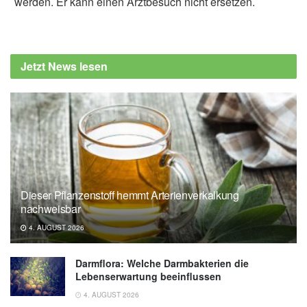
werden. Er kann einen Arztbesuch nicht ersetzen.
Fabian Peters
Jia-Li Zhang, Wen-Xiong Li, Yue Li, Man-Sau
Wong, Yong-Jun Wang, Yan Zhang:
Jetzt News lesen
Therapeutic options of TCM for organ injuries
associated with COVID-19 and the
underlying mechanism; in: Phytomedicine
(veröffentlicht 05.08.2020),
sciencedirect.com
Dieser Pflanzenstoff hemmt Arterienverkalkung
nachweisbar
4. AUGUST 2026
Darmflora: Welche Darmbakterien die
Lebenserwartung beeinflussen
4. AUGUST 2026