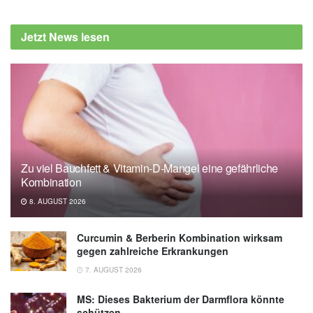
Elizabeth L. Anderson, Paul Turnham, John
R. Griffin, Chester C. Clarke: Consideration
Jetzt News lesen
of the Aerosol Transmission for COVID‐19
and Public Health, in Risk Analysis
(Veröffentlicht 01.05.2020),
Risk Analysis
Zu viel Bauchfett & Vitamin-D-Mangel eine gefährliche
Kombination
8. AUGUST 2026
Curcumin & Berberin Kombination wirksam
gegen zahlreiche Erkrankungen
7. AUGUST 2026
MS: Dieses Bakterium der Darmflora könnte
schützen