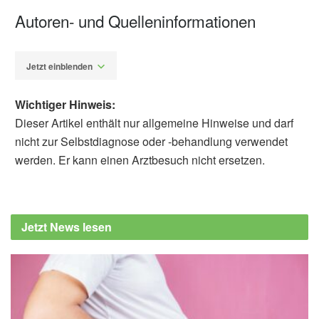
Autoren- und Quelleninformationen
Jetzt einblenden
Wichtiger Hinweis:
Dieser Artikel enthält nur allgemeine Hinweise und darf
nicht zur Selbstdiagnose oder -behandlung verwendet
werden. Er kann einen Arztbesuch nicht ersetzen.
Alexander Stindt
Rosa Palazuelos-González, Richard C.
Oude Voshaar, Aart C. Liefbroer, Nynke
Jetzt News lesen
Smidt: Effects of substituting TV-watching
time with physical activities or sleep on
incident major depression. Results from the
lifelines cohort study; in: European
Psychiatry (veröffentlicht 30.05.2025),