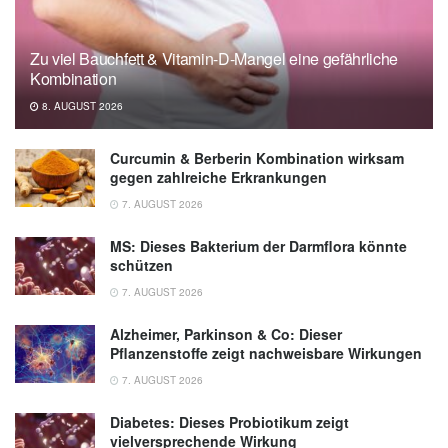
European Psychiatry
Cambridge University Press : Turning off TV
Zu viel Bauchfett & Vitamin-D-Mangel eine gefährliche
is ticket to better mental health in middle age
Kombination
(veröffentlicht 02.09.2025),
Cambridge
8. AUGUST 2026
University Press
Curcumin & Berberin Kombination wirksam
gegen zahlreiche Erkrankungen
7. AUGUST 2026
MS: Dieses Bakterium der Darmflora könnte
schützen
7. AUGUST 2026
Alzheimer, Parkinson & Co: Dieser
Pflanzenstoffe zeigt nachweisbare Wirkungen
7. AUGUST 2026
Diabetes: Dieses Probiotikum zeigt
vielversprechende Wirkung