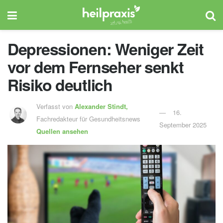
Depressionen: Weniger Zeit
vor dem Fernseher senkt
Risiko deutlich
Verfasst von
Alexander Stindt,
16.
Fachredakteur für Gesundheitsnews
September 2025
Quellen ansehen