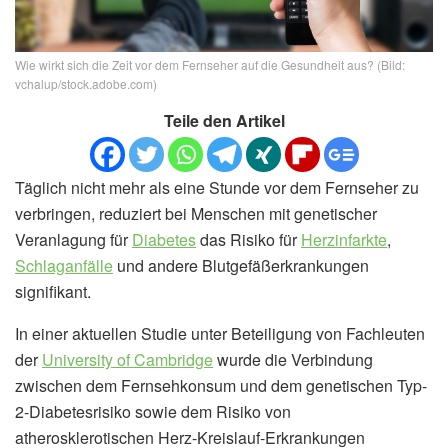
Wie wirkt sich die Zeit vor dem Fernseher auf die Gesundheit aus? (Bild:
vchalup/stock.adobe.com)
Teile den Artikel
Täglich nicht mehr als eine Stunde vor dem Fernseher zu
verbringen, reduziert bei Menschen mit genetischer
Veranlagung für
Diabetes
das Risiko für
Herzinfarkte
,
Schlaganfälle
und andere Blutgefäßerkrankungen
signifikant.
In einer aktuellen Studie unter Beteiligung von Fachleuten
der
University of Cambridge
wurde die Verbindung
zwischen dem Fernsehkonsum und dem genetischen Typ-
2-Diabetesrisiko sowie dem Risiko von
atherosklerotischen Herz-Kreislauf-Erkrankungen