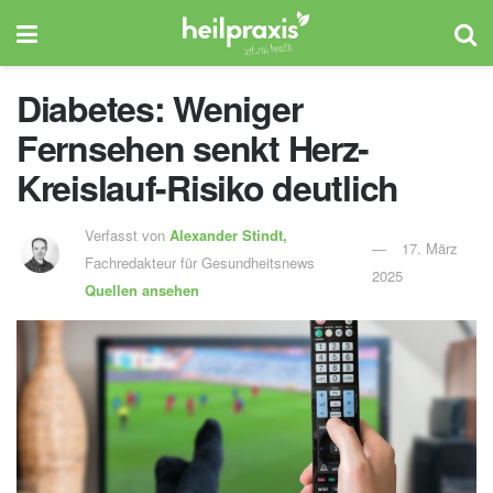
Diabetes: Weniger
Fernsehen senkt Herz-
Kreislauf-Risiko deutlich
Verfasst von
Alexander Stindt,
17. März
Fachredakteur für Gesundheitsnews
2025
Quellen ansehen