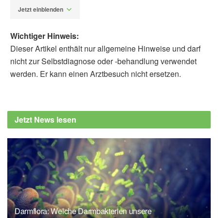
Jetzt einblenden
Wichtiger Hinweis:
Dieser Artikel enthält nur allgemeine Hinweise und darf
nicht zur Selbstdiagnose oder -behandlung verwendet
werden. Er kann einen Arztbesuch nicht ersetzen.
Alexander Stindt
Juliane R. Sempionatto, Laís Canniatti
Brazaca, Laura García-Carmona, Gulcin
Jetzt News lesen
Bolat, Alan S. Campbell et al.: Eyeglasses-
based tear biosensing system: Non-invasive
detection of alcohol, vitamins and glucose, in
Biosensors and Bioelectronics (Abfrage:
01.12.2019),
Biosensors and Bioelectronics
Darmflora: Welche Darmbakterien unsere