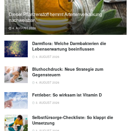
(veröffentlicht: 28. Juni 2022),
ddz.de
Dieser Pflanzenstoff hemmt Arterienverkalkung
nachweisbar
4. AUGUST 2026
Darmflora: Welche Darmbakterien die
Lebenserwartung beeinflussen
4. AUGUST 2026
Bluthochdruck: Neue Strategie zum
Gegensteuern
4. AUGUST 2026
Fettleber: So wirksam ist Vitamin D
3. AUGUST 2026
Selbstfürsorge-Checkliste: So klappt die
Umsetzung
3. AUGUST 2026