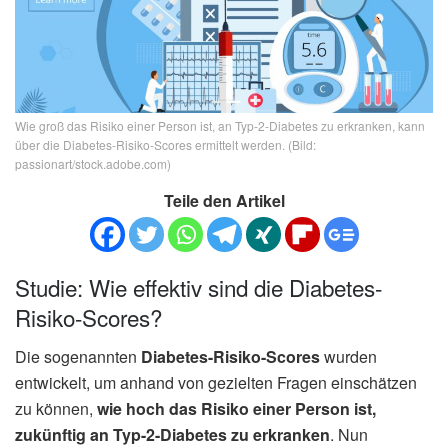
Wie groß das Risiko einer Person ist, an Typ-2-Diabetes zu erkranken, kann
über die Diabetes-Risiko-Scores ermittelt werden. (Bild:
passionart/stock.adobe.com)
Teile den Artikel
Studie: Wie effektiv sind die Diabetes-
Risiko-Scores?
Die sogenannten
Diabetes-Risiko-Scores
wurden
entwickelt, um anhand von gezielten Fragen einschätzen
zu können,
wie hoch das Risiko einer Person ist,
zukünftig an Typ-2-Diabetes zu erkranken
. Nun