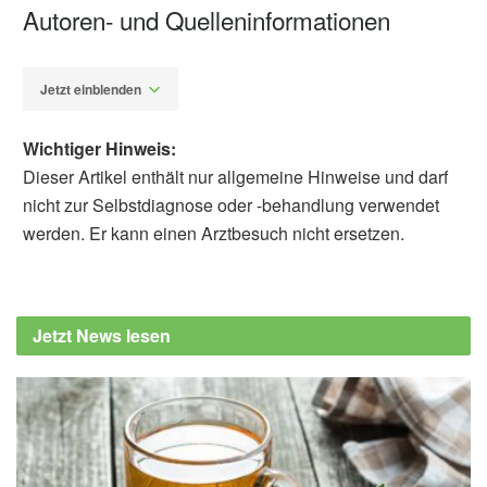
Autoren- und Quelleninformationen
Jetzt einblenden
Wichtiger Hinweis:
Dieser Artikel enthält nur allgemeine Hinweise und darf
nicht zur Selbstdiagnose oder -behandlung verwendet
werden. Er kann einen Arztbesuch nicht ersetzen.
Diplom-Redakteur (FH) Volker Blasek
Esther Seidel-Jacobs, Fiona Kohl, Miguel
Tamayo, et al.: Impact of applying a diabetes
Jetzt News lesen
risk score in primary care on change in
physical activity: a pragmatic cluster
randomised trial; in: Acta Diabetologica
(2022),
link.springer.com
DDZ: Welche Auswirkungen haben die
Diabetes-Risiko-Scores beim Hausarzt?