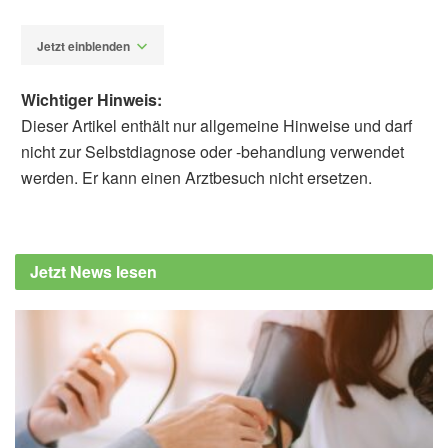
Jetzt einblenden
Wichtiger Hinweis:
Dieser Artikel enthält nur allgemeine Hinweise und darf
nicht zur Selbstdiagnose oder -behandlung verwendet
werden. Er kann einen Arztbesuch nicht ersetzen.
Alexander Stindt
Janine Buettner, Martin Heni, Louise Fritsche,
Stephanie Kullmann, Moritz Wagmüller, et al.:
Jetzt News lesen
Carrageenan and insulin resistance in
humans: a randomised double-blind cross-
over trial; in: BMC Medicine (veröffentlicht
26.11.2024),
BMC Medicine
Deutsches Zentrum fuer Diabetesforschung:
Lebensmittelzusatzstoff Carrageen könnte
die Darmbarriere stören (veröffentlicht