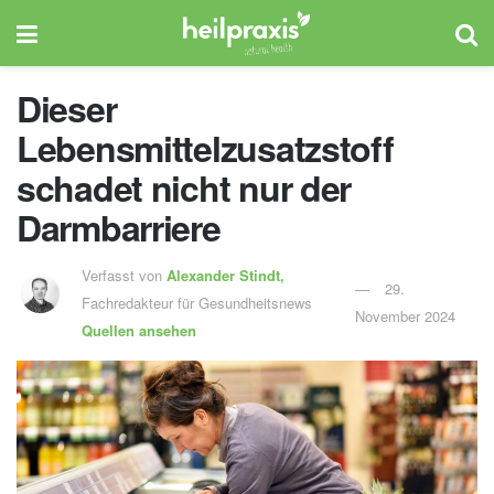
Dieser
Lebensmittelzusatzstoff
schadet nicht nur der
Darmbarriere
Verfasst von
Alexander Stindt,
29.
Fachredakteur für Gesundheitsnews
November 2024
Quellen ansehen