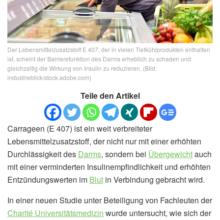
Der Lebensmittelzusatzstoff E 407, der in vielen Tiefkühlprodukten enthalten
ist, scheint der Barrierefunktion des Darms erheblich zu schaden und
gleichzeitig die Wirkung von Insulin zu reduzieren. (Bild:
industrieblick/stock.adobe.com)
Teile den Artikel
Carrageen (E 407) ist ein weit verbreiteter
Lebensmittelzusatzstoff, der nicht nur mit einer erhöhten
Durchlässigkeit des
Darms
, sondern bei
Übergewicht
auch
mit einer verminderten Insulinempfindlichkeit und erhöhten
Entzündungswerten im
Blut
in Verbindung gebracht wird.
In einer neuen Studie unter Beteiligung von Fachleuten der
Charité Universitätsmedizin
wurde untersucht, wie sich der