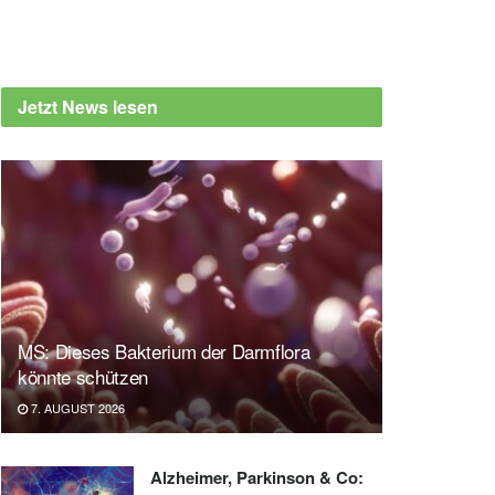
Jetzt News lesen
MS: Dieses Bakterium der Darmflora
könnte schützen
7. AUGUST 2026
Alzheimer, Parkinson & Co: