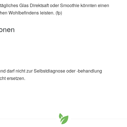
ägliches Glas Direktsaft oder Smoothie könnten einen
hen Wohlbefindens leisten. (fp)
ionen
und darf nicht zur Selbstdiagnose oder -behandlung
cht ersetzen.
n Brandt, Anthony W. Watson, Oliver M Shannon:
ithin 5-a-day fruit and vegetable intake
lled trial investigating impact on levels of intake,
ish Journal Of Nutrition (veröffentlicht 26.05.2026),
 100% fruit juice could help support mental wellbeing