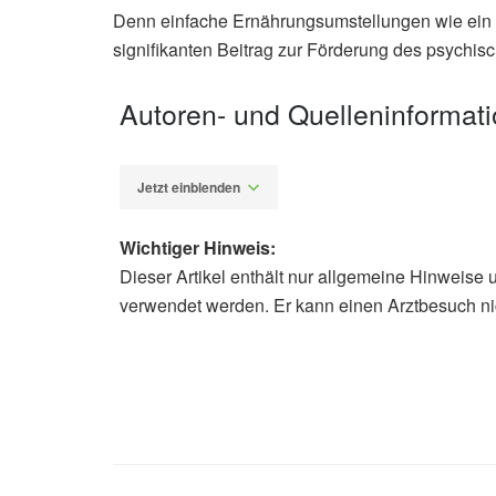
Denn einfache Ernährungsumstellungen wie ein t
signifikanten Beitrag zur Förderung des psychisc
Autoren- und Quelleninformat
Jetzt einblenden
Wichtiger Hinweis:
Dieser Artikel enthält nur allgemeine Hinweise 
Fabian Peters
verwendet werden. Er kann einen Arztbesuch ni
Courtney Neal, Georg Lietz, Kirste
Including fruit juice and smoothies w
recommendations: A randomised contro
mood, and markers of health; in: Brit
cambridge.org
Newcastle University: Daily glass of