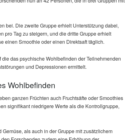
Forschenden nun an 42 Personen, die in drei Gruppen mit
 bei. Die zweite Gruppe erhielt Unterstützung dabei,
pro Tag zu steigern, und die dritte Gruppe erhielt
e einen Smoothie oder einen Direktsaft täglich.
f die das psychische Wohlbefinden der Teilnehmenden
tstörungen und Depressionen ermittelt.
hes Wohlbefinden
neben ganzen Früchten auch Fruchtsäfte oder Smoothies
en signifikant niedrigere Werte als die Kontrollgruppe,
d Gemüse, als auch in der Gruppe mit zusätzlichem
aut den Forschenden zudem eine Erhöhung der