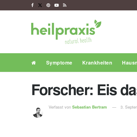
Symptome
Krankheiten
Hausm
Forscher: Eis da
Verfasst von
Sebastian Bertram
3. Septe