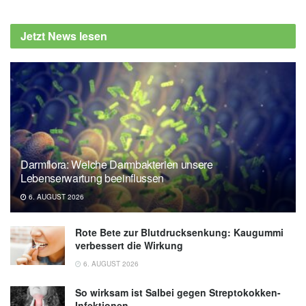
Prae Charoenwoodhipong, Nakhon Nayok,
Michelle L. Zuelch, Carl L. Keen , Robert M.
Jetzt News lesen
Hackman, et al.: Strawberry (Fragaria x
Ananassa) intake on human health and
disease outcomes: a comprehensive
literature review; in: Critical Reviews in Food
Science and Nutrition (veröffentlicht
11.09.2024),
Critical Reviews in Food
Science and Nutrition
Darmflora: Welche Darmbakterien unsere
Wild Hive: New study reveals strawberries as
Lebenserwartung beeinflussen
a powerful ally for heart health (veröffentlicht
6. AUGUST 2026
17.10.2024),
Wild Hive
Rote Bete zur Blutdrucksenkung: Kaugummi
verbessert die Wirkung
6. AUGUST 2026
So wirksam ist Salbei gegen Streptokokken-
Infektionen