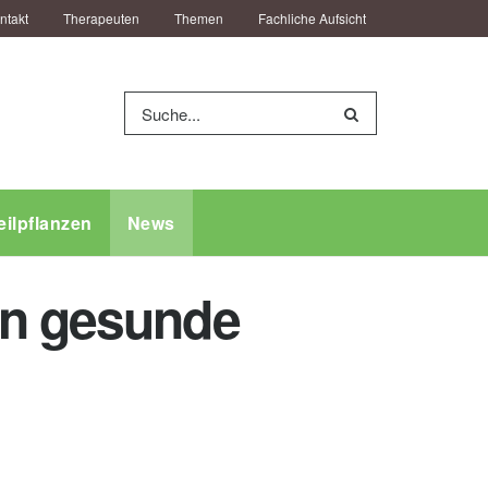
ntakt
Therapeuten
Themen
Fachliche Aufsicht
eilpflanzen
News
rn gesunde