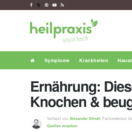
Symptome
Krankheiten
Hausm
Ernährung: Dies
Knochen & beug
Verfasst von
Alexander Stindt,
Fachredakteur f
Quellen ansehen