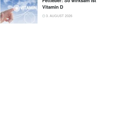
Fettleber: So wirksam ist
Vitamin D
3. AUGUST 2026