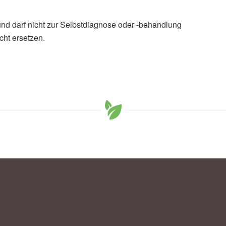
und darf nicht zur Selbstdiagnose oder -behandlung
cht ersetzen.
Skeleton (veröffentlicht 29.10.2024),
Cleveland Clinic
 e. V.: Starke Knochen ein Leben lang (veröffentlicht
ats-Prävalenz von Osteoporose in Deutschland - Fact
 13.09.2017),
rki.de