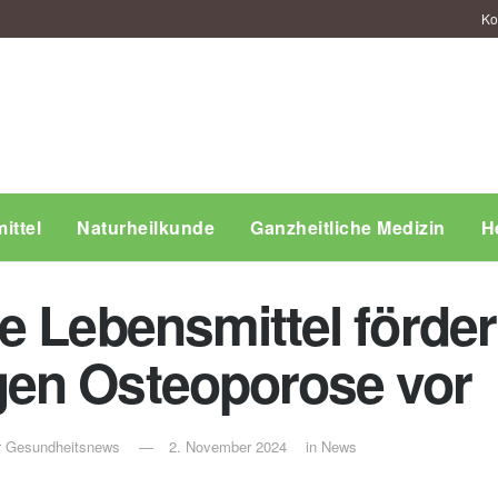
Ko
ittel
Naturheilkunde
Ganzheitliche Medizin
H
e Lebensmittel förde
en Osteoporose vor
ür Gesundheitsnews
2. November 2024
in
News