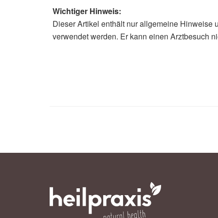
Wichtiger Hinweis:
Dieser Artikel enthält nur allgemeine Hinweise 
Alexander Stindt
verwendet werden. Er kann einen Arztbesuch ni
Cleveland Clinic: How to Feed your 
Deutsche Gesellschaft für Ernährung
2021),
DGE
Robert Koch-Institut (RKI): 12-Mon
sheet - JoHM 3/2017 (veröffentlicht