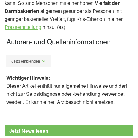
kann. So sind Menschen mit einer hohen
Vielfalt der
Darmbakterien
allgemein gesünder als Personen mit
geringer bakterieller Vielfalt, fügt Kris-Etherton in einer
Pressemitteilung
hinzu. (as)
Autoren- und Quelleninformationen
Jetzt einblenden
Wichtiger Hinweis:
Dieser Artikel enthält nur allgemeine Hinweise und darf
nicht zur Selbstdiagnose oder -behandlung verwendet
werden. Er kann einen Arztbesuch nicht ersetzen.
Alexander Stindt
Philip A. Sapp, Penny M. Kris-Etherton, Elke
A. Arnesen, Jeremy R. Chen See, Regina
Jetzt News lesen
Lamendella, et al.: Peanuts as a nighttime