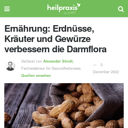
Ernährung: Erdnüsse,
Kräuter und Gewürze
verbessern die Darmflora
Verfasst von
Alexander Stindt,
2.
Fachredakteur für Gesundheitsnews
Dezember 2022
Quellen ansehen