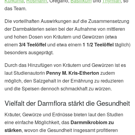
Kurkuma
,
Rosmarin
, Oregano,
Basilikum
und
Thymian
, so
das Team.
Die vorteilhaften Auswirkungen auf die Zusammensetzung
der Darmbakterien seien bei der Aufnahme von mittleren
und hohen Dosen von Kräutern und Gewürzen (etwa
einem
3/4 Teelöffel
und etwa einem
1 1/2 Teelöffel
täglich)
besonders ausgeprägt.
Durch das Hinzufügen von Kräutern und Gewürzen ist es
laut Studienautorin
Penny M. Kris-Etherton
zudem
möglich, den Salzgehalt in der Ernährung zu reduzieren
und die Speisen dennoch schmackhaft zu würzen.
Vielfalt der Darmflora stärkt die Gesundheit
Kräuter, Gewürze und Erdnüsse bieten laut den Studien
eine einfache Möglichkeit, das
Darmmikrobiom zu
stärken
, wovon die Gesundheit insgesamt profitieren