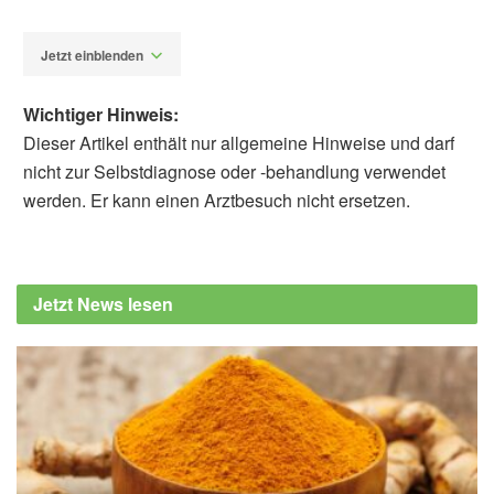
Jetzt einblenden
Wichtiger Hinweis:
Dieser Artikel enthält nur allgemeine Hinweise und darf
nicht zur Selbstdiagnose oder -behandlung verwendet
werden. Er kann einen Arztbesuch nicht ersetzen.
Alexander Stindt
Takaharu Sasaki, Yuna Ota, Yui Takikawa,
Tommy Terrooatea, Takashi Kanaya, et al.:
Jetzt News lesen
Food antigens suppress small intestinal
tumorigenesis; in Frontiers in Immunology
(veröffentlicht 18.09.2024),
Frontiers in
Immunology
RIKEN: Proteins in meat, milk, and other
foods suppress gut tumors (veröffentlicht
18.09.2024),
RIKEN