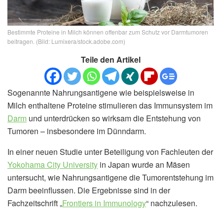
Bestimmte Proteine in Milch können offenbar zum Schutz vor Darmtumoren
beitragen. (Bild: Lumixera/stock.adobe.com)
Teile den Artikel
Sogenannte Nahrungsantigene wie beispielsweise in
Milch enthaltene Proteine stimulieren das Immunsystem im
Darm
und unterdrücken so wirksam die Entstehung von
Tumoren – insbesondere im Dünndarm.
In einer neuen Studie unter Beteiligung von Fachleuten der
Yokohama City University
in Japan wurde an Mäsen
untersucht, wie Nahrungsantigene die Tumorentstehung im
Darm beeinflussen. Die Ergebnisse sind in der
Fachzeitschrift „
Frontiers in Immunology
“ nachzulesen.