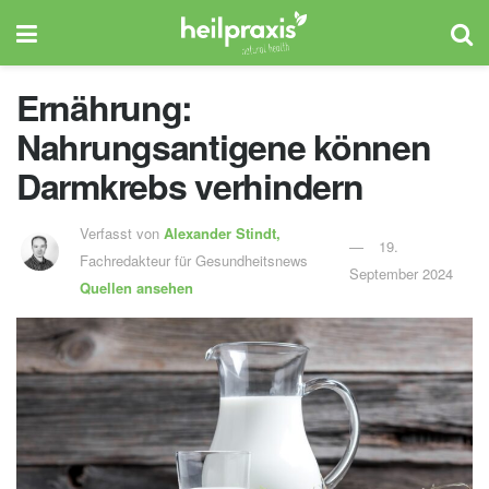
Ernährung:
Nahrungsantigene können
Darmkrebs verhindern
Verfasst von
Alexander Stindt,
19.
Fachredakteur für Gesundheitsnews
September 2024
Quellen ansehen