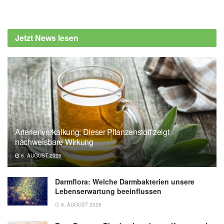
Madison Annette, Lorenzo D. Stafford: How
colour influences taste perception in adult
Jetzt News lesen
picky eaters; in: Food Quality and Preference
(veröffentlicht Volume 105, January 2023),
Food Quality and Preference
University of Portsmouth: Study finds picky
eaters are put off by food depending on
plateware colour (veröffentlicht 23.11.2022),
University of Portsmouth
Arterienverkalkung: Dieser Pflanzenstoff zeigt
nachweisbare Wirkung
6. AUGUST 2026
Darmflora: Welche Darmbakterien unsere
Lebenserwartung beeinflussen
6. AUGUST 2026