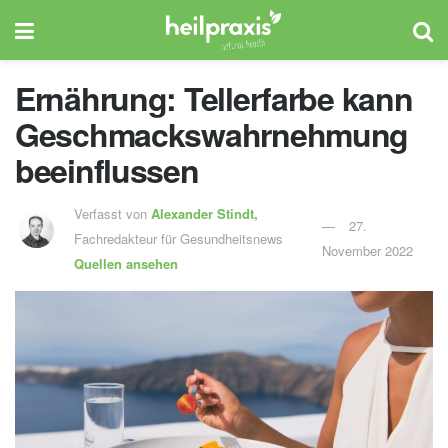
Ernährung: Tellerfarbe kann
Geschmackswahrnehmung
beeinflussen
Verfasst von
Alexander Stindt,
27.
Fachredakteur für Gesundheitsnews
November 2022
Quellen ansehen