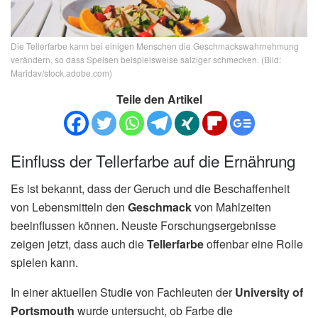
Die Tellerfarbe kann bei einigen Menschen die Geschmackswahrnehmung
verändern, so dass Speisen beispielsweise salziger schmecken. (Bild:
Maridav/stock.adobe.com)
Teile den Artikel
Einfluss der Tellerfarbe auf die Ernährung
Es ist bekannt, dass der Geruch und die Beschaffenheit
von Lebensmitteln den
Geschmack
von Mahlzeiten
beeinflussen können. Neuste Forschungsergebnisse
zeigen jetzt, dass auch die
Tellerfarbe
offenbar eine Rolle
spielen kann.
In einer aktuellen Studie von Fachleuten der
University of
Portsmouth
wurde untersucht, ob Farbe die