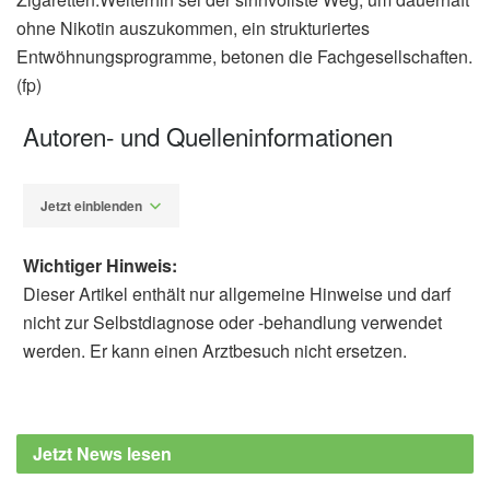
ohne Nikotin auszukommen, ein strukturiertes
Entwöhnungsprogramme, betonen die Fachgesellschaften.
(fp)
Autoren- und Quelleninformationen
Jetzt einblenden
Wichtiger Hinweis:
Dieser Artikel enthält nur allgemeine Hinweise und darf
nicht zur Selbstdiagnose oder -behandlung verwendet
werden. Er kann einen Arztbesuch nicht ersetzen.
Fabian Peters
Layden, J. E.; Ghinai, I.; Pray, I.; et al.:
Pulmonary illness related to e-cigarette use
Jetzt News lesen
in Illinois and Wisconsin – preliminary report,
in: New England Journal of Medicine, 2019,