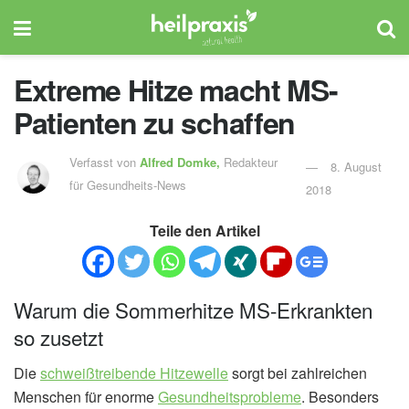
Extreme Hitze macht MS-
Patienten zu schaffen
Verfasst von
Alfred Domke,
Redakteur
8. August
für Gesundheits-News
2018
Teile den Artikel
Warum die Sommerhitze MS-Erkrankten
so zusetzt
Die
schweißtreibende Hitzewelle
sorgt bei zahlreichen
Menschen für enorme
Gesundheitsprobleme
. Besonders