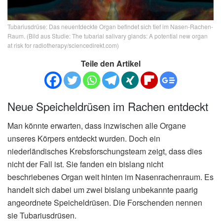
Tubariusdrüse: Das neuentdeckte Organ befindet sich tief im Nasen-Rachen-
Raum. (Bild aus Studie: The tubarial salivary glands: A potential new organ
at risk for radiotherapy/sciencedirekt.com)
Teile den Artikel
Neue Speicheldrüsen im Rachen entdeckt
Man könnte erwarten, dass inzwischen alle Organe
unseres Körpers entdeckt wurden. Doch ein
niederländisches Krebsforschungsteam zeigt, dass dies
nicht der Fall ist. Sie fanden ein bislang nicht
beschriebenes Organ weit hinten im Nasenrachenraum. Es
handelt sich dabei um zwei bislang unbekannte paarig
angeordnete Speicheldrüsen. Die Forschenden nennen
sie Tubariusdrüsen.