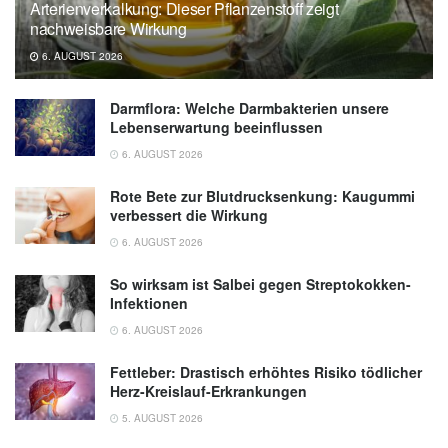
Arterienverkalkung: Dieser Pflanzenstoff zeigt
nachweisbare Wirkung
6. AUGUST 2026
Darmflora: Welche Darmbakterien unsere
Lebenserwartung beeinflussen
6. AUGUST 2026
Rote Bete zur Blutdrucksenkung: Kaugummi
verbessert die Wirkung
6. AUGUST 2026
So wirksam ist Salbei gegen Streptokokken-
Infektionen
6. AUGUST 2026
Fettleber: Drastisch erhöhtes Risiko tödlicher
Herz-Kreislauf-Erkrankungen
5. AUGUST 2026