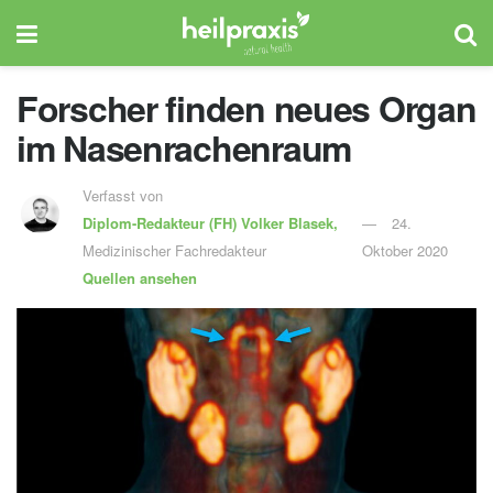
Forscher finden neues Organ
im Nasenrachenraum
Verfasst von
Diplom-Redakteur (FH)
Volker Blasek,
24.
Medizinischer Fachredakteur
Oktober 2020
Quellen ansehen