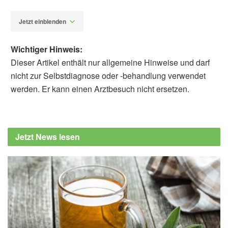
Jetzt einblenden
Wichtiger Hinweis:
Dieser Artikel enthält nur allgemeine Hinweise und darf
nicht zur Selbstdiagnose oder -behandlung verwendet
werden. Er kann einen Arztbesuch nicht ersetzen.
Diplom-Redakteur (FH) Volker Blasek
Netherlands Cancer Institute: Cancer
researchers discover new salivary gland
Jetzt News lesen
(veröffentlicht: 16.10.2020),
nki.nl
Matthijs H. Valstar, Bernadette S.de Bakker,
Roel J. H. M. Steenbakkers, u.a.: The tubarial
salivary glands: A potential new organ at risk
for radiotherapy; in: Radiotherapy &
Oncology, 2020,
sciencedirect.com