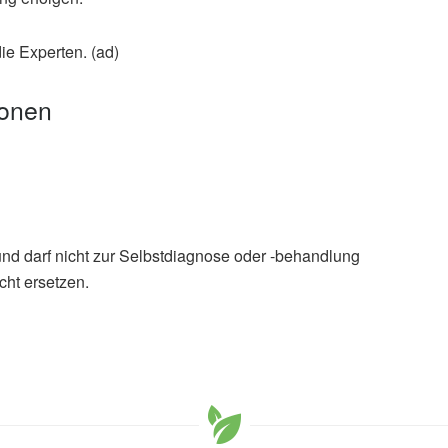
die Experten. (ad)
ionen
und darf nicht zur Selbstdiagnose oder -behandlung
cht ersetzen.
stirbt nach Vibrionen-Infektion in der Ostsee, (Abruf:
iales (LAGuS) Mecklenburg-Vorpommern: Aktuelle
(Abruf: 10.08.2019),
Landesamt für Gesundheit und
rpommern