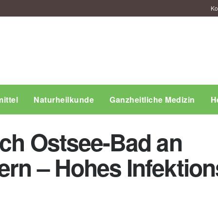
Ko
ittel
Naturheilkunde
Ganzheitliche Medizin
H
nach Ostsee-Bad an
ern – Hohes Infektion