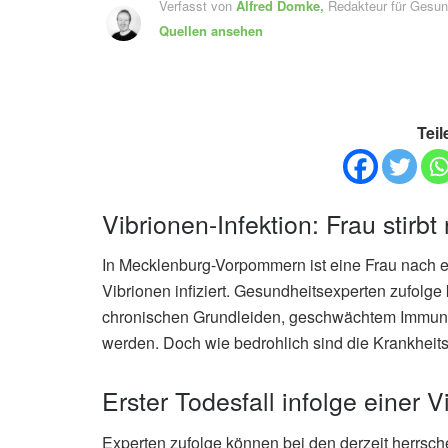
Verfasst von
Alfred Domke,
Redakteur für Gesu
Quellen ansehen
Teil
Vibrionen-Infektion: Frau stirb
In Mecklenburg-Vorpommern ist eine Frau nach ei
Vibrionen infiziert. Gesundheitsexperten zufolg
chronischen Grundleiden, geschwächtem Immunsy
werden. Doch wie bedrohlich sind die Krankheits
Erster Todesfall infolge einer V
Experten zufolge können bei den derzeit herrsc