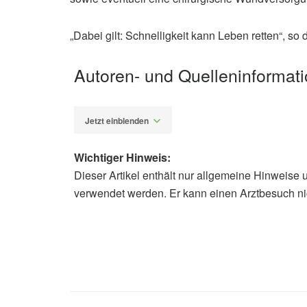
„Dabei gilt: Schnelligkeit kann Leben retten“, so 
Autoren- und Quelleninformat
Jetzt einblenden
Wichtiger Hinweis:
Dieser Artikel enthält nur allgemeine Hinweise 
Alfred Domke
verwendet werden. Er kann einen Arztbesuch ni
Norddeutscher Rundfunk (NDR): Frau 
10.08.2019),
NDR
Landesamt für Gesundheit und Soz
Hinweise zum Baden in der Ostsee, 
Soziales (LAGuS) Mecklenburg-Vo