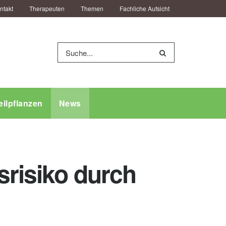
ntakt
Therapeuten
Themen
Fachliche Aufsicht
eilpflanzen
News
srisiko durch