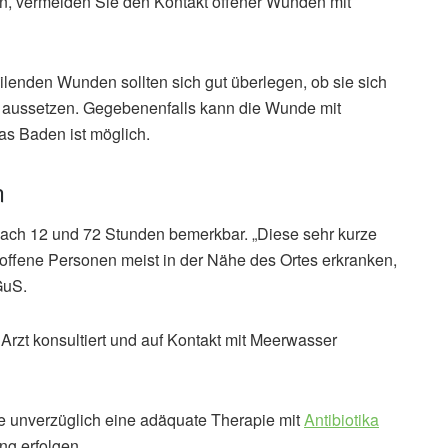
n, vermeiden Sie den Kontakt offener Wunden mit
lenden Wunden sollten sich gut überlegen, ob sie sich
 aussetzen. Gegebenenfalls kann die Wunde mit
s Baden ist möglich.
n
 nach 12 und 72 Stunden bemerkbar. „Diese sehr kurze
troffene Personen meist in der Nähe des Ortes erkranken,
GuS.
Arzt konsultiert und auf Kontakt mit Meerwasser
te unverzüglich eine adäquate Therapie mit
Antibiotika
ng erfolgen.