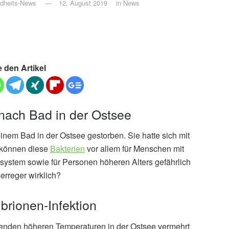
ndheits-News
12. August 2019
in
News
e den Artikel
t nach Bad in der Ostsee
nem Bad in der Ostsee gestorben. Sie hatte sich mit
e können diese
Bakterien
vor allem für Menschen mit
stem sowie für Personen höheren Alters gefährlich
erreger wirklich?
ibrionen-Infektion
henden höheren Temperaturen in der Ostsee vermehrt