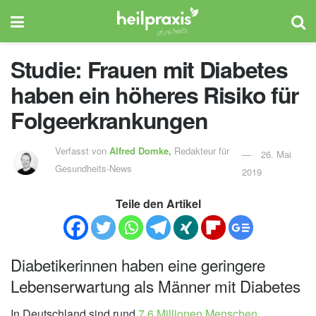
Studie: Frauen mit Diabetes
haben ein höheres Risiko für
Folgeerkrankungen
Verfasst von
Alfred Domke,
Redakteur für
26. Mai
Gesundheits-News
2019
Teile den Artikel
Diabetikerinnen haben eine geringere
Lebenserwartung als Männer mit Diabetes
In Deutschland sind rund
7,6 Millionen Menschen