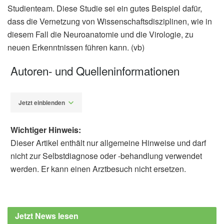
Studienteam. Diese Studie sei ein gutes Beispiel dafür,
dass die Vernetzung von Wissenschaftsdisziplinen, wie in
diesem Fall die Neuroanatomie und die Virologie, zu
neuen Erkenntnissen führen kann. (vb)
Autoren- und Quelleninformationen
Jetzt einblenden
Wichtiger Hinweis:
Dieser Artikel enthält nur allgemeine Hinweise und darf
nicht zur Selbstdiagnose oder -behandlung verwendet
werden. Er kann einen Arztbesuch nicht ersetzen.
Diplom-Redakteur (FH) Volker Blasek
Georg Hafner, Mirko Witte, Jochen F. Staiger,
u.a.: Mapping Brain-Wide Afferent Inputs of
Jetzt News lesen
Parvalbumin-Expressing GABAergic