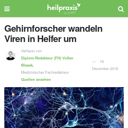
Gehirnforscher wandeln
Viren in Helfer um
Verfasst von
Diplom-Redakteur (FH)
Volker
19.
Blasek,
Dezember 2019
Medizinischer Fachredakteur
Quellen ansehen