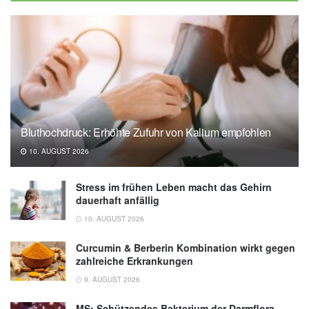
Neurons in Barrel Cortex Reveals Local and
Long-Range Circuit Motifs. Cell Reports,
2019,
cell.com
Bluthochdruck: Erhöhte Zufuhr von Kalium empfohlen
10. AUGUST 2026
Stress im frühen Leben macht das Gehirn
dauerhaft anfällig
10. AUGUST 2026
Curcumin & Berberin Kombination wirkt gegen
zahlreiche Erkrankungen
9. AUGUST 2026
MS: Schützendes Bakterium der Darmflora