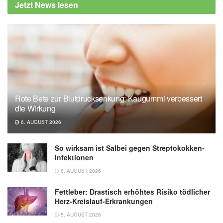
Jetzt News lesen
Cleveland Clinic
Cleveland Clinic: Are Air Fryers Healthy?
(veröffentlicht 22.01.2024),
Cleveland Clinic
Rote Bete zur Blutdrucksenkung: Kaugummi verbessert
die Wirkung
6. AUGUST 2026
So wirksam ist Salbei gegen Streptokokken-
Infektionen
6. AUGUST 2026
Fettleber: Drastisch erhöhtes Risiko tödlicher
Herz-Kreislauf-Erkrankungen
5. AUGUST 2026