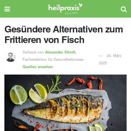
Gesündere Alternativen zum
Frittieren von Fisch
Verfasst von
Alexander Stindt,
24. März
Fachredakteur für Gesundheitsnews
2025
Quellen ansehen