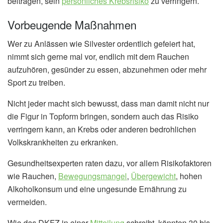
beitragen, sein
persönliches Krebsrisiko
zu verringern.
Vorbeugende Maßnahmen
Wer zu Anlässen wie Silvester ordentlich gefeiert hat,
nimmt sich gerne mal vor, endlich mit dem Rauchen
aufzuhören, gesünder zu essen, abzunehmen oder mehr
Sport zu treiben.
Nicht jeder macht sich bewusst, dass man damit nicht nur
die Figur in Topform bringen, sondern auch das Risiko
verringern kann, an Krebs oder anderen bedrohlichen
Volkskrankheiten zu erkranken.
Gesundheitsexperten raten dazu, vor allem Risikofaktoren
wie Rauchen,
Bewegungsmangel
,
Übergewicht
, hohen
Alkoholkonsum und eine ungesunde Ernährung zu
vermeiden.
Wie das DKFZ in einer
Mitteilung
schreibt, könnten 30 bis