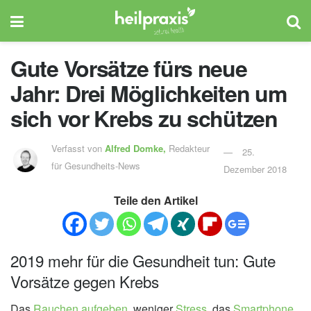
Gute Vorsätze fürs neue
Jahr: Drei Möglichkeiten um
sich vor Krebs zu schützen
Verfasst von
Alfred Domke,
Redakteur
25.
für Gesundheits-News
Dezember 2018
Teile den Artikel
2019 mehr für die Gesundheit tun: Gute
Vorsätze gegen Krebs
Das
Rauchen aufgeben
, weniger
Stress
, das
Smartphone