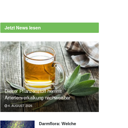
Jetzt News lesen
Dieser Pflanzenstoff hemmt
Arterienverkalkung nachweisbar
4. AUGUST 2026
Darmflora: Welche