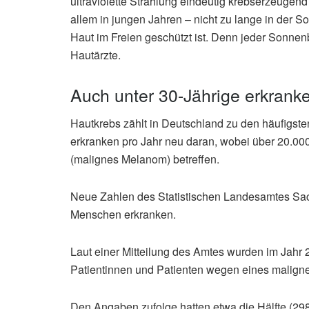
ultraviolette Strahlung eindeutig krebserzeugend
allem in jungen Jahren – nicht zu lange in der S
Haut im Freien geschützt ist. Denn jeder Sonne
Hautärzte.
Auch unter 30-Jährige erkrank
Hautkrebs zählt in Deutschland zu den häufigs
erkranken pro Jahr neu daran, wobei über 20.00
(malignes Melanom) betreffen.
Neue Zahlen des Statistischen Landesamtes Sac
Menschen erkranken.
Laut einer Mitteilung des Amtes wurden im Jah
Patientinnen und Patienten wegen eines malign
Den Angaben zufolge hatten etwa die Hälfte (298)