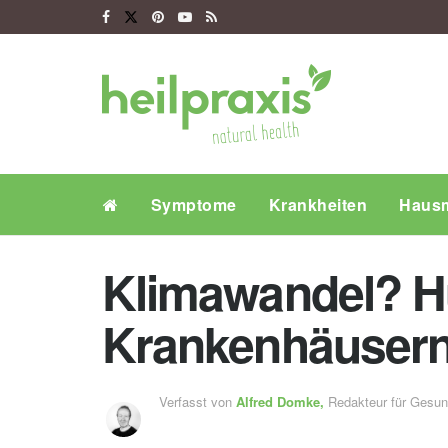
Symptome
Krankheiten
Hausm
Klimawandel? H
Krankenhäuser
Verfasst von
Alfred Domke,
Redakteur für Gesu