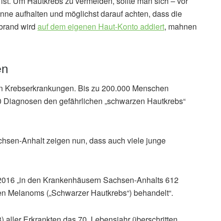
 ist. Um Hautkrebs zu vermeiden, sollte man sich – vor
onne aufhalten und möglichst darauf achten, dass die
nbrand wird
auf dem eigenen Haut-Konto addiert
, mahnen
en
ten Krebserkrankungen. Bis zu 200.000 Menschen
0 Diagnosen den gefährlichen „schwarzen Hautkrebs“
hsen-Anhalt zeigen nun, dass auch viele junge
r 2016 „in den Krankenhäusern Sachsen-Anhalts 612
en Melanoms („Schwarzer Hautkrebs“) behandelt“.
 aller Erkrankten das 70. Lebensjahr überschritten.