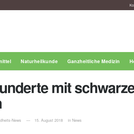
Ko
ittel
Naturheilkunde
Ganzheitliche Medizin
H
underte mit schwarze
n
ndheits-News
15. August 2018
in
News