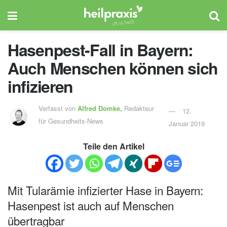
Hasenpest-Fall in Bayern:
Auch Menschen können sich
infizieren
Verfasst von
Alfred Domke,
Redakteur
12.
für Gesundheits-News
Januar 2019
Teile den Artikel
Mit Tularämie infizierter Hase in Bayern:
Hasenpest ist auch auf Menschen
übertragbar