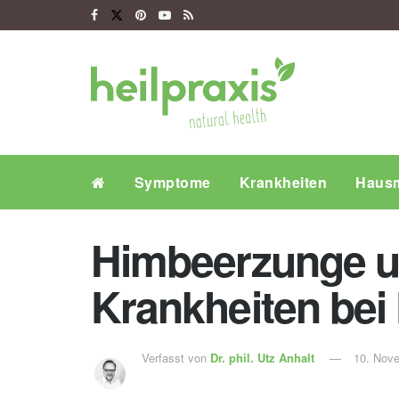
Symptome
Krankheiten
Hausm
Himbeerzunge u
Krankheiten bei
Verfasst von
Dr. phil.
Utz Anhalt
10. Nov