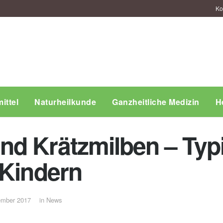
Ko
ittel
Naturheilkunde
Ganzheitliche Medizin
H
nd Krätzmilben – Typ
 Kindern
ember 2017
in
News