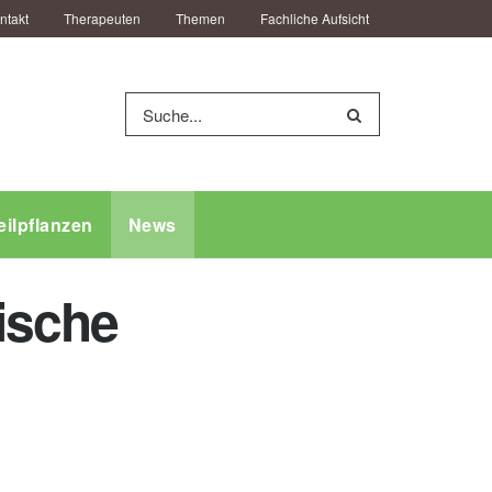
ntakt
Therapeuten
Themen
Fachliche Aufsicht
eilpflanzen
News
ische