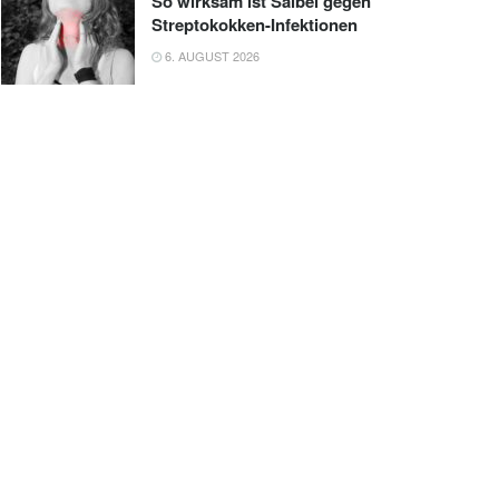
So wirksam ist Salbei gegen
Streptokokken-Infektionen
6. AUGUST 2026