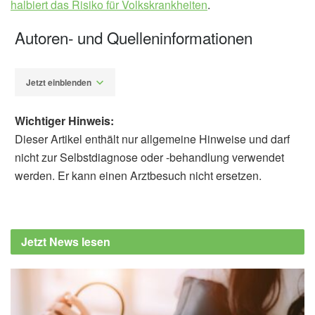
halbiert das Risiko für Volkskrankheiten
.
Autoren- und Quelleninformationen
Jetzt einblenden
Wichtiger Hinweis:
Dieser Artikel enthält nur allgemeine Hinweise und darf
nicht zur Selbstdiagnose oder -behandlung verwendet
werden. Er kann einen Arztbesuch nicht ersetzen.
Diplom-Redakteur (FH) Volker Blasek
Cleveland Clinic: Can a Healthy Diet Prevent
Cancer? (veröffentlicht: 25.08.2020),
Jetzt News lesen
health.clevelandclinic.org