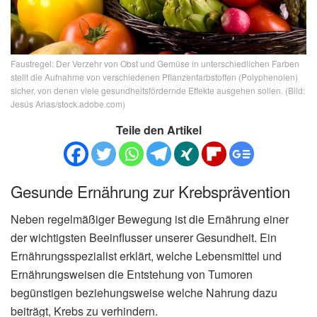
Faustregel: Der Verzehr von Obst und Gemüse in unterschiedlichen Farben
stellt die Aufnahme von verschiedenen Pflanzenfarbstoffen (Polyphenolen)
sicher, von denen viele gesundheitsfördernde Effekte ausgehen sollen. (Bild:
Jesús Arias/stock.adobe.com)
Teile den Artikel
Gesunde Ernährung zur Krebsprävention
Neben regelmäßiger Bewegung ist die Ernährung einer
der wichtigsten Beeinflusser unserer Gesundheit. Ein
Ernährungsspezialist erklärt, welche Lebensmittel und
Ernährungsweisen die Entstehung von Tumoren
begünstigen beziehungsweise welche Nahrung dazu
beiträgt, Krebs zu verhindern.