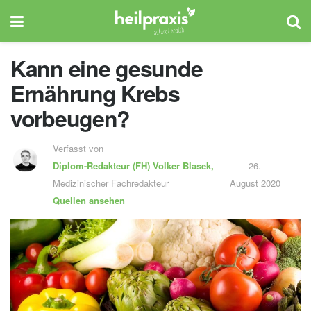
Kann eine gesunde
Ernährung Krebs
vorbeugen?
Verfasst von
Diplom-Redakteur (FH)
Volker Blasek,
26.
Medizinischer Fachredakteur
August 2020
Quellen ansehen