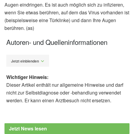
Augen eindringen. Es ist auch möglich sich zu infizieren,
wenn Sie etwas berühren, auf dem das Virus vorhanden ist
(beispielsweise eine Türklinke) und dann Ihre Augen
berühren. (as)
Autoren- und Quelleninformationen
Jetzt einblenden
Wichtiger Hinweis:
Dieser Artikel enthält nur allgemeine Hinweise und darf
nicht zur Selbstdiagnose oder -behandlung verwendet
werden. Er kann einen Arztbesuch nicht ersetzen.
Alexander Stindt
Ivan Seah Yu Jun, MBBS, Danielle E.
Anderson, PhD, Adrian Eng Zheng Kang,
Jetzt News lesen
BSc,Lin-Fa Wang, PhD, Pooja Rao, MBBS et