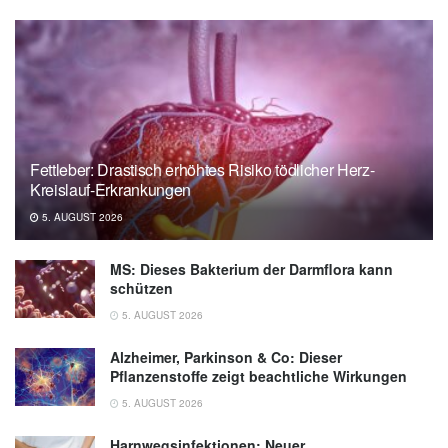
al.: Assessing Viral Shedding and Infectivity
of Tears in Coronavirus Disease
2019(COVID-19) Patients, in Ophthalmology
(Veröffentlicht 21.03.2020),
Ophthalmology
Fettleber: Drastisch erhöhtes Risiko tödlicher Herz-
Kreislauf-Erkrankungen
5. AUGUST 2026
MS: Dieses Bakterium der Darmflora kann
schützen
5. AUGUST 2026
Alzheimer, Parkinson & Co: Dieser
Pflanzenstoffe zeigt beachtliche Wirkungen
5. AUGUST 2026
Harnwegsinfektionen: Neuer