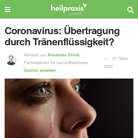
Coronavirus: Übertragung
durch Tränenflüssigkeit?
Verfasst von
Alexander Stindt,
27. März
Fachredakteur für Gesundheitsnews
2020
Quellen ansehen