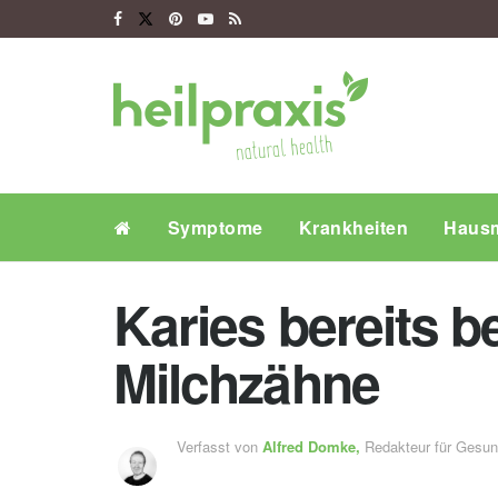
Symptome
Krankheiten
Hausm
Karies bereits b
Milchzähne
Verfasst von
Alfred Domke,
Redakteur für Gesu