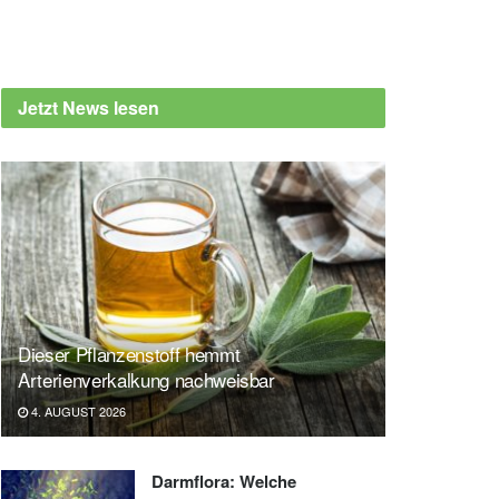
Jetzt News lesen
Dieser Pflanzenstoff hemmt
Arterienverkalkung nachweisbar
4. AUGUST 2026
Darmflora: Welche