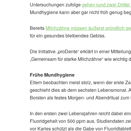
Untersuchungen zufolge
gehen rund zwei Drittel
Mundhygiene kann aber gar nicht früh genug be
Bereits
Milchzähne müssen äußerst gründlich ge
für ein gesundes bleibendes Gebiss.
Die Initiative „proDente“ erklärt in einer Mittei
„Gemeinsam für starke Milchzähne“ wie wichtig di
Frühe Mundhygiene
Eltern beobachten meist stolz, wenn der erste Z
geschieht dies ab dem sechsten Lebensmonat. Ab
Borsten als festes Morgen- und Abendritual zum
In den ersten zwei Lebensjahren reicht dabei ei
Fluoridgehalt von 500 ppm aus. Studiendaten ze
vor Karies schützt als die Gabe von Fluoridtablet