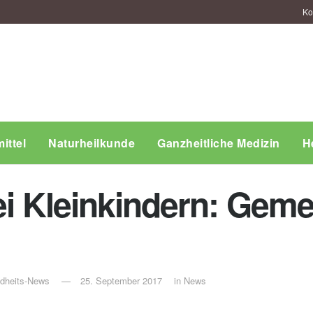
Ko
ittel
Naturheilkunde
Ganzheitliche Medizin
H
ei Kleinkindern: Geme
ndheits-News
25. September 2017
in
News