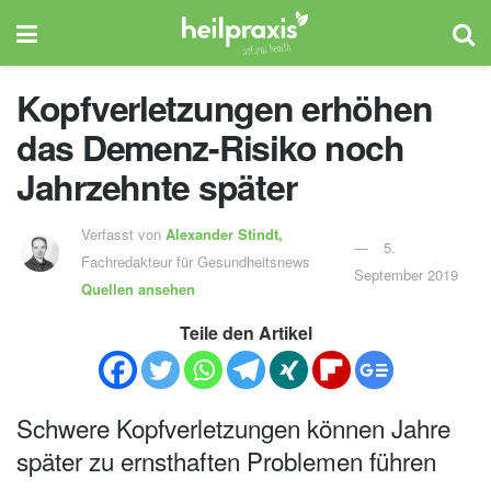
Kopfverletzungen erhöhen
das Demenz-Risiko noch
Jahrzehnte später
Verfasst von
Alexander Stindt,
5.
Fachredakteur für Gesundheitsnews
September 2019
Quellen ansehen
Teile den Artikel
Schwere Kopfverletzungen können Jahre
später zu ernsthaften Problemen führen