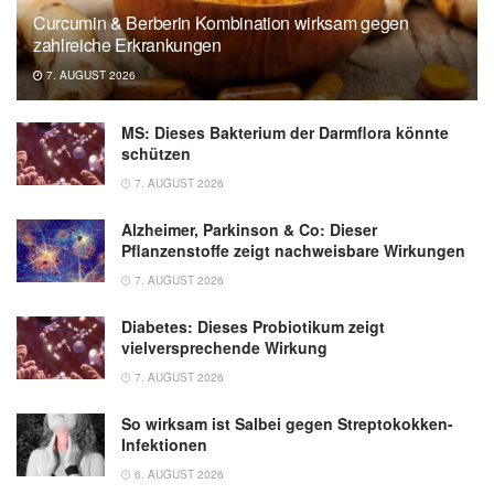
Curcumin & Berberin Kombination wirksam gegen
für Gesundheit und Ernährungssicherheit
zahlreiche Erkrankungen
7. AUGUST 2026
MS: Dieses Bakterium der Darmflora könnte
schützen
7. AUGUST 2026
Alzheimer, Parkinson & Co: Dieser
Pflanzenstoffe zeigt nachweisbare Wirkungen
7. AUGUST 2026
Diabetes: Dieses Probiotikum zeigt
vielversprechende Wirkung
7. AUGUST 2026
So wirksam ist Salbei gegen Streptokokken-
Infektionen
6. AUGUST 2026