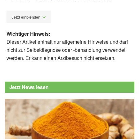
Jetzt einblenden
Wichtiger Hinweis:
Dieser Artikel enthält nur allgemeine Hinweise und darf
nicht zur Selbstdiagnose oder -behandlung verwendet
werden. Er kann einen Arztbesuch nicht ersetzen.
Alfred Domke
Agentur für Gesundheit und
Ernährungssicherheit: MCPDs und Glycidol
Jetzt News lesen
in Lebensmitteln und Säuglings- und
Kindernährmitteln, (Abruf: 15.05.2022),
Agentur für Gesundheit und
Ernährungssicherheit
Agentur für Gesundheit und
Ernährungssicherheit: MCPDs und Glycidyl-
Fettsäureester, (Abruf: 15.05.2022),
Agentur