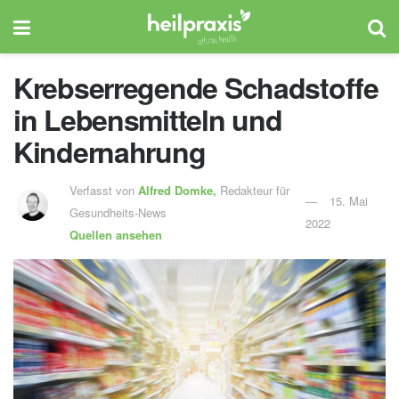
Krebserregende Schadstoffe
in Lebensmitteln und
Kindernahrung
Verfasst von
Alfred Domke,
Redakteur für
15. Mai
Gesundheits-News
2022
Quellen ansehen