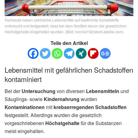
Fachleute haben zahlreiche Lebensmittel auf bestimmte Schadstoffe
untersucht und festgestellt, dass bei dem Großteil davon die gesetzlichen
Höchstgehalte eingehalten wurden. (Bild: nonnie192/stock.adobe.com)
Teile den Artikel
Lebensmittel mit gefährlichen Schadstoffen
kontaminiert
Bei der
Untersuchung
von diversen
Lebensmitteln
und
Säuglings- sowie
Kindernahrung
wurden
Kontaminationen
mit
krebserregenden Schadstoffen
festgestellt. Allerdings wurden die gesetzlich
vorgeschriebenen
Höchstgehalte
für die Substanzen
meist eingehalten.