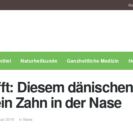
Ko
ittel
Naturheilkunde
Ganzheitliche Medizin
H
fft: Diesem dänischen
in Zahn in der Nase
uar 2019
in
News