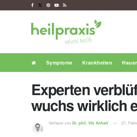
Symptome
Krankheiten
Hausm
Experten verblü
wuchs wirklich e
Verfasst von
Dr. phil.
Utz Anhalt
27. Febr