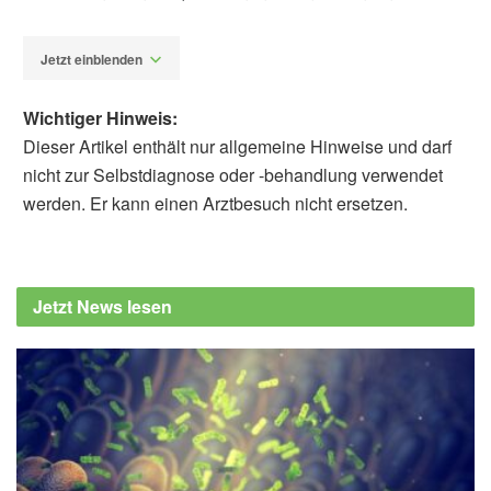
Jetzt einblenden
Wichtiger Hinweis:
Dieser Artikel enthält nur allgemeine Hinweise und darf
nicht zur Selbstdiagnose oder -behandlung verwendet
werden. Er kann einen Arztbesuch nicht ersetzen.
Alexander Stindt
European Society of Cardiology: Planetary
health diet and mediterranean diet
Jetzt News lesen
associated with similar survival and
sustainability benefits (veröffentlicht
04.04.2025),
European Society of Cardiology