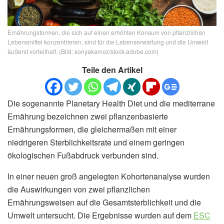
Ernährungsformen, die sich auf einen erhöhten Konsum von pflanzlichen
Lebensmittel konzentrieren, sind für die Lebenserwartung und die Umwelt
äußerst vorteilhaft. (Bild: sonyakamoz/stock.adobe.com)
Teile den Artikel
Die sogenannte Planetary Health Diet und die mediterrane
Ernährung bezeichnen zwei pflanzenbasierte
Ernährungsformen, die gleichermaßen mit einer
niedrigeren Sterblichkeitsrate und einem geringen
ökologischen Fußabdruck verbunden sind.
In einer neuen groß angelegten Kohortenanalyse wurden
die Auswirkungen von zwei pflanzlichen
Ernährungsweisen auf die Gesamtsterblichkeit und die
Umwelt untersucht. Die Ergebnisse wurden auf dem
ESC