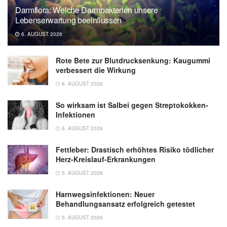
Darmflora: Welche Darmbakterien unsere
Lebenserwartung beeinflussen
6. AUGUST 2026
Rote Bete zur Blutdrucksenkung: Kaugummi
verbessert die Wirkung
6. AUGUST 2026
So wirksam ist Salbei gegen Streptokokken-
Infektionen
6. AUGUST 2026
Fettleber: Drastisch erhöhtes Risiko tödlicher
Herz-Kreislauf-Erkrankungen
5. AUGUST 2026
Harnwegsinfektionen: Neuer
Behandlungsansatz erfolgreich getestet
5. AUGUST 2026