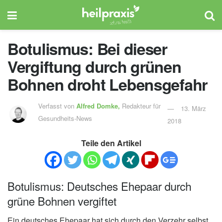
Botulismus: Bei dieser
Vergiftung durch grünen
Bohnen droht Lebensgefahr
Verfasst von
Alfred Domke,
Redakteur für
13. März
Gesundheits-News
2018
Teile den Artikel
Botulismus: Deutsches Ehepaar durch
grüne Bohnen vergiftet
Ein deutsches Ehepaar hat sich durch den Verzehr selbst