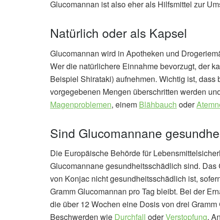
Glucomannan ist also eher als Hilfsmittel zur U
Natürlich oder als Kapsel
Glucomannan wird in Apotheken und Drogeriemär
Wer die natürlichere Einnahme bevorzugt, der 
Beispiel Shirataki) aufnehmen. Wichtig ist, das
vorgegebenen Mengen überschritten werden und 
Magenproblemen
, einem
Blähbauch
oder
Atemn
Sind Glucomannane gesundhei
Die Europäische Behörde für Lebensmittelsicherh
Glucomannane gesundheitsschädlich sind. Das
von Konjac nicht gesundheitsschädlich ist, sofe
Gramm Glucomannan pro Tag bleibt. Bei der Er
die über 12 Wochen eine Dosis von drei Gramm
Beschwerden wie
Durchfall
oder
Verstopfung
. A