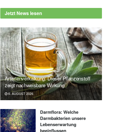
Jetzt News lesen
Arterienverkalkung: Dieser Pflanzenstoff
zeigt nachweisbare Wirkung
6. AUGUST 2026
Darmflora: Welche
Darmbakterien unsere
Lebenserwartung
beeinflussen