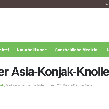
Ko
ittel
Naturheilkunde
Ganzheitliche Medizin
H
 der Asia-Konjak-Kno
sek,
Medizinischer Fachredakteur
27. März 2019
in
News