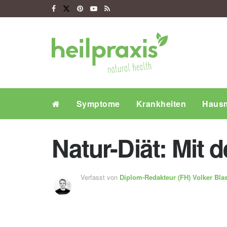
Symptome
Krankheiten
Hausm
Natur-Diät: Mit
Verfasst von
Diplom-Redakteur (FH)
Volker Bla