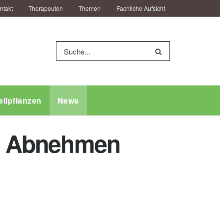
ntakt
Therapeuten
Themen
Fachliche Aufsicht
eilpflanzen
News
lle Abnehmen