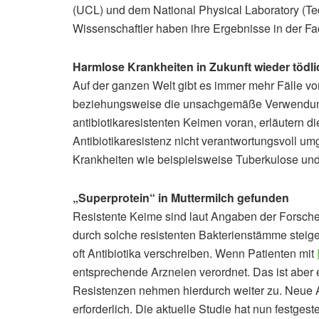
(UCL) und dem National Physical Laboratory (Ted
Wissenschaftler haben ihre Ergebnisse in der Fach
Harmlose Krankheiten in Zukunft wieder tödli
Auf der ganzen Welt gibt es immer mehr Fälle vo
beziehungsweise die unsachgemäße Verwendung d
antibiotikaresistenten Keimen voran, erläutern d
Antibiotikaresistenz nicht verantwortungsvoll um
Krankheiten wie beispielsweise Tuberkulose und
„Superprotein“ in Muttermilch gefunden
Resistente Keime sind laut Angaben der Forscher
durch solche resistenten Bakterienstämme steige
oft Antibiotika verschreiben. Wenn Patienten mit
entsprechende Arzneien verordnet. Das ist aber 
Resistenzen nehmen hierdurch weiter zu. Neue 
erforderlich. Die aktuelle Studie hat nun festges