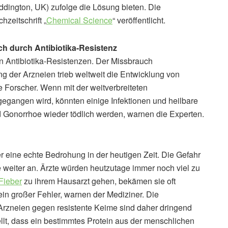
dington, UK) zufolge die Lösung bieten. Die
zeitschrift „
Chemical Science
“ veröffentlicht.
ch durch Antibiotika-Resistenz
n Antibiotika-Resistenzen. Der Missbrauch
er Arzneien trieb weltweit die Entwicklung von
ie Forscher. Wenn mit der weitverbreiteten
gegangen wird, könnten einige Infektionen und heilbare
 Gonorrhoe wieder tödlich werden, warnen die Experten.
 eine echte Bedrohung in der heutigen Zeit. Die Gefahr
 weiter an. Ärzte würden heutzutage immer noch viel zu
Fieber
zu ihrem Hausarzt gehen, bekämen sie oft
ein großer Fehler, warnen der Mediziner. Die
Arzneien gegen resistente Keime sind daher dringend
tellt, dass ein bestimmtes Protein aus der menschlichen