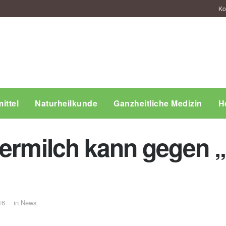
Ko
ittel
Naturheilkunde
Ganzheitliche Medizin
H
termilch kann gegen
16
in
News