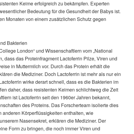
esistenten Keime erfolgreich zu bekämpfen. Experten
wesentlicher Bedeutung für die Gesundheit der Babys ist.
 ersten Monaten von einem zusätzlichen Schutz gegen
 und Bakterien
 College London“ und Wissenschaftlern vom „National
n, dass das Proteinfragment Lactoferrin Pilze, Viren und
weise in Muttermilch vor. Durch das Protein erhält die
klären die Mediziner. Doch Lactoferrin ist mehr als nur ein
Lactoferrin wirke derart schnell, dass es die Bakterien im
fen daher, dass resistenten Keimen schlichtweg die Zeit
tlern ist Lactoferrin seit den 1960er Jahren bekannt,
enschaften des Proteins. Das Forscherteam isolierte dies
in anderen Körperflüssigkeiten enthalten, wie
 unserem Nasensekret, erklären die Mediziner. Der
 eine Form zu bringen, die noch immer Viren und