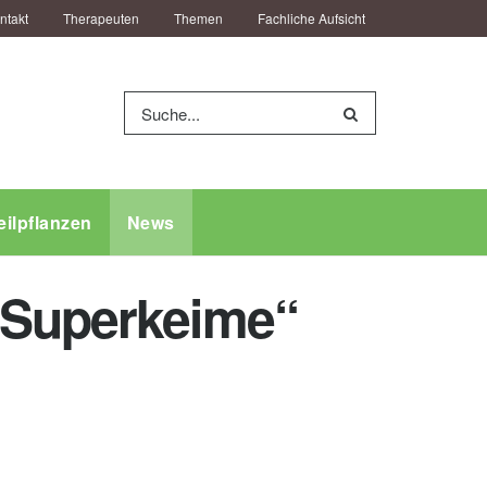
ntakt
Therapeuten
Themen
Fachliche Aufsicht
eilpflanzen
News
 „Superkeime“