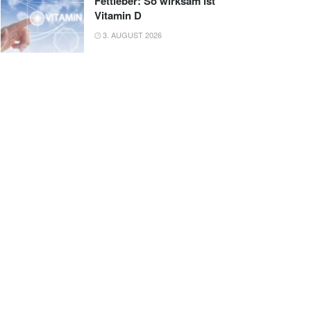
Fettleber: So wirksam ist
Vitamin D
3. AUGUST 2026