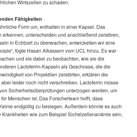
hlichen Wirtszellen zu schaden.
kenden Fähigkeiten
ähnliche Form um, enthalten in einer Kapsel. Das
en erkennen, unterscheiden und anschließend zerstören,
pseln in Echtzeit zu überwachen, entwickelten wir eine
skopie“, fügte Hasan Alkassem vom UCL hinzu. Es war
machen und sie dabei zu beobachten, wie sie die
onderen Lactoferrin-Kapseln als Geschosse, die die
ndigkeit von Projektilen zerstörten, erklären die
aber leider noch nicht verschreiben. Lactoferrin müsse
von Sicherheitsüberprüfungen unterzogen werden, um
h für Menschen ist. Das Forscherteam hofft, dass
ente Keime endgültig zu besiegen. Außerdem könnte es auch
e Krankheiten wie zum Beispiel Sichelzellenanämie sein,