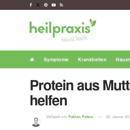
Symptome
Krankheiten
Hausm
Protein aus Mut
helfen
Verfasst von
Fabian Peters
25. Januar 20