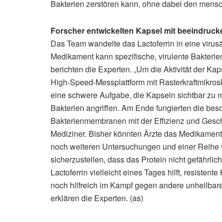
Bakterien zerstören kann, ohne dabei den mensc
Forscher entwickelten Kapsel mit beeindruc
Das Team wandelte das Lactoferrin in eine virus
Medikament kann spezifische, virulente Bakteri
berichten die Experten. „Um die Aktivität der Ka
High-Speed-Messplattform mit Rasterkraftmikro
eine schwere Aufgabe, die Kapseln sichtbar zu 
Bakterien angriffen. Am Ende fungierten die bes
Bakterienmembranen mit der Effizienz und Geschwi
Mediziner. Bisher könnten Ärzte das Medikament 
noch weiteren Untersuchungen und einer Reihe 
sicherzustellen, dass das Protein nicht gefährlic
Lactoferrin vielleicht eines Tages hilft, resist
noch hilfreich im Kampf gegen andere unheilbar
erklären die Experten. (as)