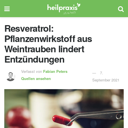
Resveratrol:
Pflanzenwirkstoff aus
Weintrauben lindert
Entzündungen
Verfasst von
Fabian Peters
7.
Quellen ansehen
September 2021