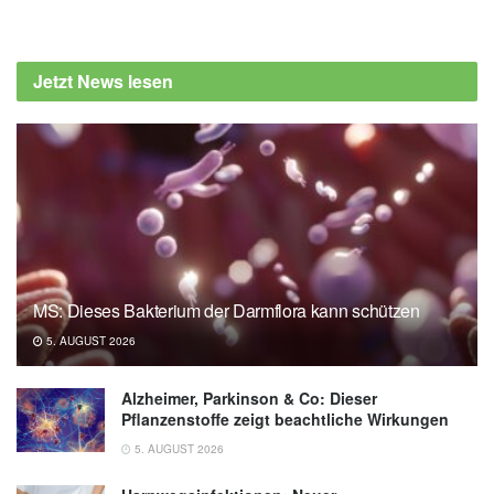
Armita Mahdavi Gorabi, Saeed Aslani,
Danyal Imani, Bahman Razi, Thozhukat
Jetzt News lesen
Sathyapalan, Amirhossein Sahebkar: Effect
of resveratrol on C-reactive protein: An
updated meta-analysis of randomized
controlled trials; in: Phytotherapy Research
(veröffentlicht 02.09.2021),
onlinelibrary.wiley.com
MS: Dieses Bakterium der Darmflora kann schützen
5. AUGUST 2026
Alzheimer, Parkinson & Co: Dieser
Pflanzenstoffe zeigt beachtliche Wirkungen
5. AUGUST 2026