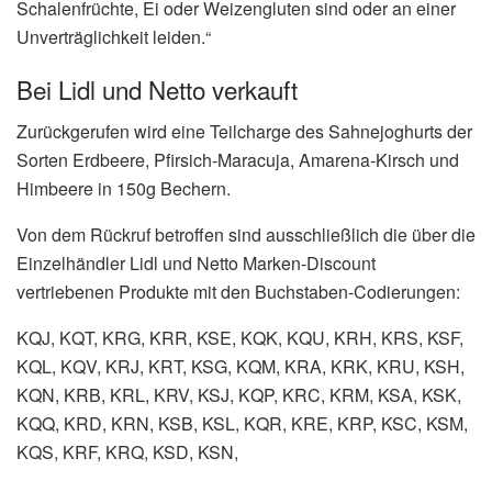
Schalenfrüchte, Ei oder Weizengluten sind oder an einer
Unverträglichkeit leiden.“
Bei Lidl und Netto verkauft
Zurückgerufen wird eine Teilcharge des Sahnejoghurts der
Sorten Erdbeere, Pfirsich-Maracuja, Amarena-Kirsch und
Himbeere in 150g Bechern.
Von dem Rückruf betroffen sind ausschließlich die über die
Einzelhändler Lidl und Netto Marken-Discount
vertriebenen Produkte mit den Buchstaben-Codierungen:
KQJ, KQT, KRG, KRR, KSE, KQK, KQU, KRH, KRS, KSF,
KQL, KQV, KRJ, KRT, KSG, KQM, KRA, KRK, KRU, KSH,
KQN, KRB, KRL, KRV, KSJ, KQP, KRC, KRM, KSA, KSK,
KQQ, KRD, KRN, KSB, KSL, KQR, KRE, KRP, KSC, KSM,
KQS, KRF, KRQ, KSD, KSN,