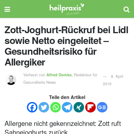
Zott-Joghurt-Rückruf bei Lidl
sowie Netto eingeleitet –
Gesundheitsrisiko für
Allergiker
Verfasst von
Alfred Domke,
Redakteur für
8. April
Gesundheits-News
2019
Teile den Artikel
Allergene nicht gekennzeichnet: Zott ruft
Sahnejoghurts zurück