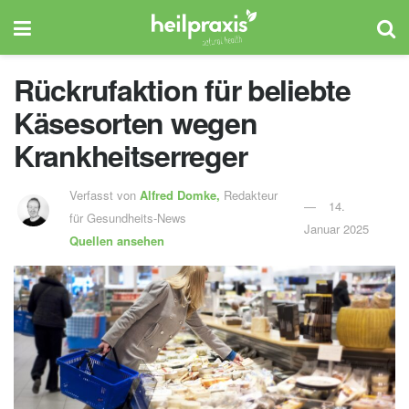
Rückrufaktion für beliebte
Käsesorten wegen
Krankheitserreger
Verfasst von
Alfred Domke,
Redakteur
14.
für Gesundheits-News
Januar 2025
Quellen ansehen