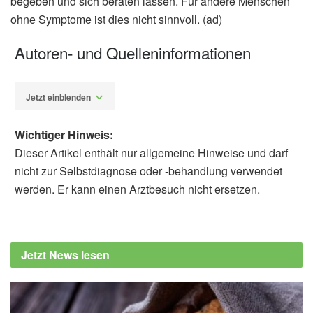
begeben und sich beraten lassen. Für andere Menschen
ohne Symptome ist dies nicht sinnvoll. (ad)
Autoren- und Quelleninformationen
Jetzt einblenden
Wichtiger Hinweis:
Dieser Artikel enthält nur allgemeine Hinweise und darf
nicht zur Selbstdiagnose oder -behandlung verwendet
werden. Er kann einen Arztbesuch nicht ersetzen.
Alfred Domke
Bundesamt für Verbraucherschutz und
Lebensmittelsicherheit:
Jetzt News lesen
Lebensmittelwarnung: Weichkäse Kleiner
und Großer Stinker, (Abruf: 12.01.2025)