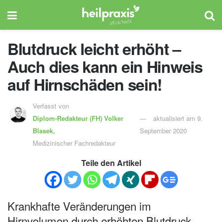
Blutdruck leicht erhöht –
Auch dies kann ein Hinweis
auf Hirnschäden sein!
Verfasst von
Diplom-Redakteur (FH)
Volker
aktualisiert am 9.
Blasek,
September 2020
Medizinischer Fachredakteur
Teile den Artikel
Krankhafte Veränderungen im
Hirnvolumen durch erhöhten Blutdruck