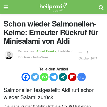
Schon wieder Salmonellen-
Keime: Erneuter Rückruf für
Minisalami von Aldi
Verfasst von
Alfred Domke,
Redakteur
17.
für Gesundheits-News
Oktober 2017
Teile den Artikel
Salmonellen festgestellt: Aldi ruft schon
wieder Salami zurück
Die Hans Kupfer & Sohn GmbH & Co. KG hat einen